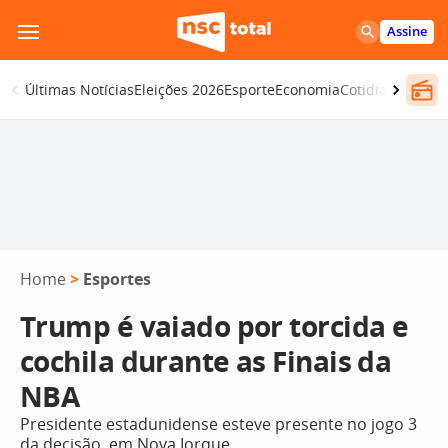
Pular
Assine
para
o
Últimas Notícias
Eleições 2026
Esporte
Economia
Cotidiano
Segur
conteúdo
Home
>
Esportes
Trump é vaiado por torcida e
cochila durante as Finais da
NBA
Presidente estadunidense esteve presente no jogo 3
da decisão, em Nova Iorque