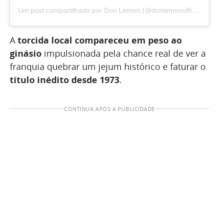
Um post compartilhado por Don Lemon (@donlemonofficial)
A
torcida local compareceu em peso ao
ginásio
impulsionada pela chance real de ver a
franquia quebrar um jejum histórico e faturar o
título inédito desde 1973
.
CONTINUA APÓS A PUBLICIDADE