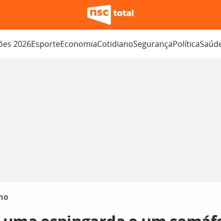
ções 2026
Esporte
Economia
Cotidiano
Segurança
Política
Saúd
no