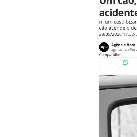
Um cão,
acident
m um caso bizar
cão acende o de
28/05/2026 17:32
Agência Hora
agenciahora@nsc
Compartilhe: