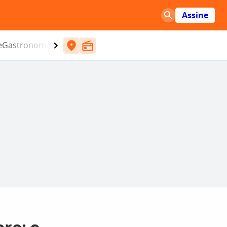
Assine
e
Gastronomia
Entretenimento
CBN
Atlântida SC