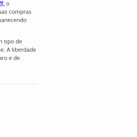
f,
o
suas compras
rmanecendo
m tipo de
ne. A liberdade
aro e de