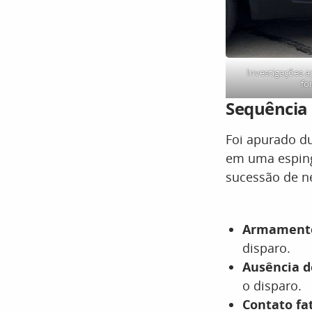
Investigações a
fo
Sequência 
Foi apurado d
em uma esping
sucessão de ne
Armamento
disparo.
Ausência d
o disparo.
Contato fa