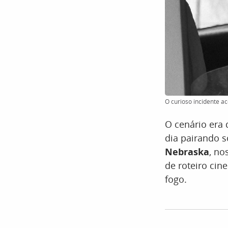
O curioso incidente a
O cenário era 
dia pairando s
Nebraska
, no
de roteiro ci
fogo.