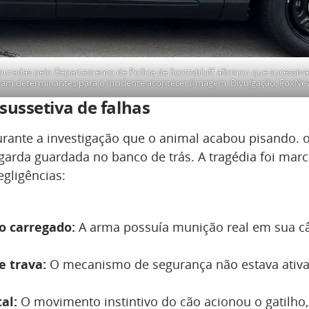
puradas pelo Departamento de Polícia de Scottsbluff afirmou que sucessivas
ram determinantes para o incidente acontecer (Imagem: Divulgação, FoxNe
sussetiva de falhas
urante a investigação que o animal acabou pisando. 
arda guardada no banco de trás. A tragédia foi mar
gligências:
 carregado:
A arma possuía munição real em sua c
e trava:
O mecanismo de segurança não estava ativad
tal:
O movimento instintivo do cão acionou o gatilho