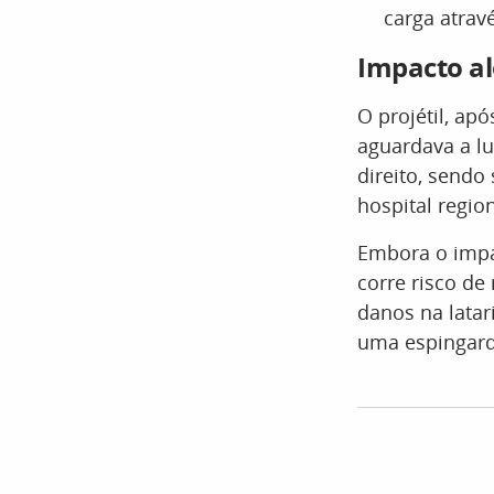
carga atrav
Impacto al
O projétil, ap
aguardava a lu
direito, sendo
hospital region
Embora o impac
corre risco de
danos na lata
uma espingarda