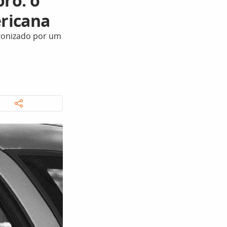
ro: o
ricana
agonizado por um