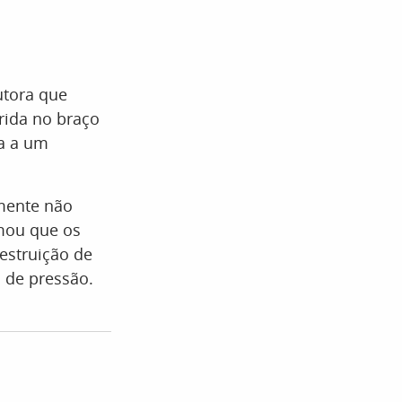
utora que
rida no braço
da a um
zmente não
rmou que os
estruição de
 de pressão.