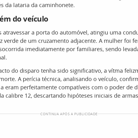
és da lataria da caminhonete.
ém do veículo
ós atravessar a porta do automóvel, atingiu uma cond
z verde de um cruzamento adjacente. A mulher foi fe
 socorrida imediatamente por familiares, sendo leva
al.
to do disparo tenha sido significativo, a vítma feli
 morte. A perícia técnica, analisando o veículo, confi
ria eram perfeitamente compatíveis com o poder de d
 calibre 12, descartando hipóteses iniciais de armas
CONTINUA APÓS A PUBLICIDADE