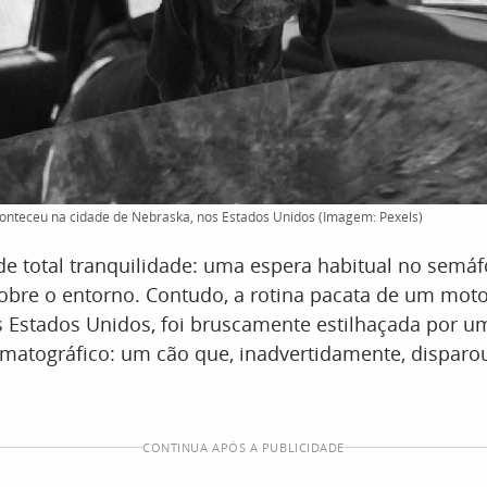
conteceu na cidade de Nebraska, nos Estados Unidos (Imagem: Pexels)
de total tranquilidade: uma espera habitual no semáfo
obre o entorno. Contudo, a rotina pacata de um mot
s Estados Unidos, foi bruscamente estilhaçada por u
nematográfico: um cão que, inadvertidamente, dispar
CONTINUA APÓS A PUBLICIDADE