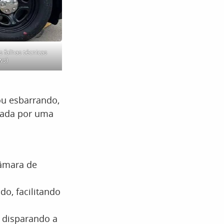
 falhas técnicas
ws)
ou esbarrando,
cada por uma
âmara de
o, facilitando
, disparando a