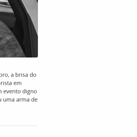
ro, a brisa do
orista em
m evento digno
ou uma arma de