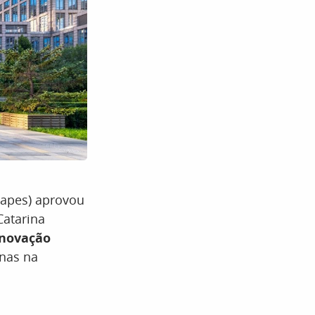
Capes) aprovou
Catarina
Inovação
anas na