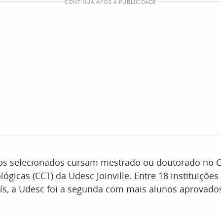
CONTINUA APÓS A PUBLICIDADE
os selecionados cursam mestrado ou doutorado no C
lógicas (CCT) da Udesc Joinville. Entre 18 instituiçõe
ís, a Udesc foi a segunda com mais alunos aprovado