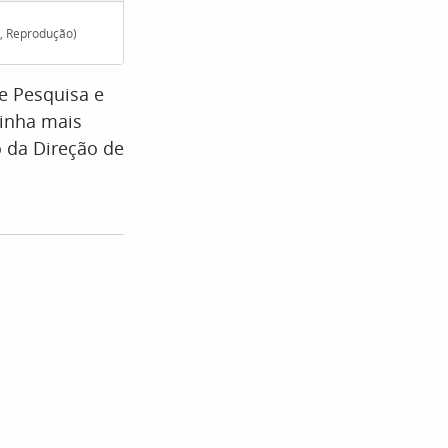
s, Reprodução)
Foram 12 alunos selecionad
de Pesquisa e
tinha mais
o da Direção de