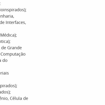
;
ioinspirados);
nharia,
e Interfaces,
 Médica);
tica);
IA de Grande
de Computação
a do
riais
pirados);
ados);
nio, Célula de