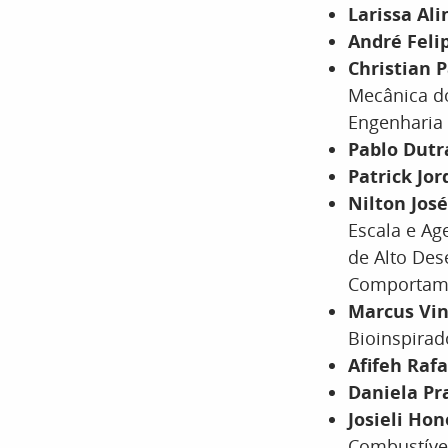
Larissa Ali
André Feli
Christian 
Mecânica do
Engenharia 
Pablo Dutr
Patrick Jo
Nilton Jos
Escala e Ag
de Alto De
Comportame
Marcus Vin
Bioinspirad
Afifeh Raf
Daniela Pr
Josieli Ho
Combustíve