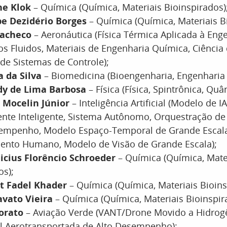
ne Klok
– Química (Química, Materiais Bioinspirados)
pe Dezidério Borges
– Química (Química, Materiais B
Pacheco
– Aeronáutica (Física Térmica Aplicada à Enge
s Fluidos, Materiais de Engenharia Química, Ciência d
de Sistemas de Controle);
a da Silva
– Biomedicina (Bioengenharia, Engenharia
rdy de Lima Barbosa
– Física (Física, Spintrônica, Quân
é Mocelin Júnior
– Inteligência Artificial (Modelo de 
ente Inteligente, Sistema Autônomo, Orquestração 
sempenho, Modelo Espaço-Temporal de Grande Escal
nto Humano, Modelo de Visão de Grande Escala);
icius Florêncio Schroeder
– Química (Química, Mate
os);
at Fadel Khader
– Química (Química, Materiais Bioins
avato Vieira
– Química (Química, Materiais Bioinspir
norato
– Aviação Verde (VANT/Drone Movido a Hidrogê
l Aerotransportada de Alto Desempenho);