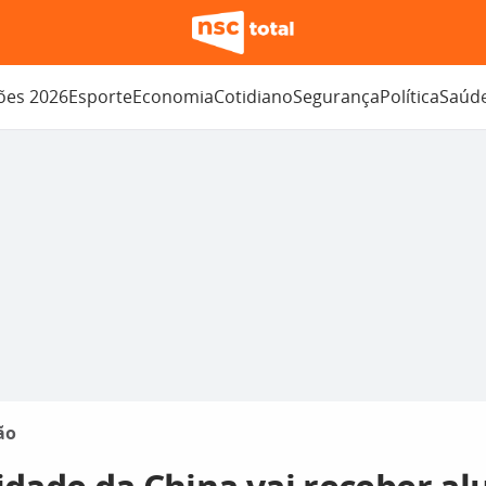
ções 2026
Esporte
Economia
Cotidiano
Segurança
Política
Saúd
ão