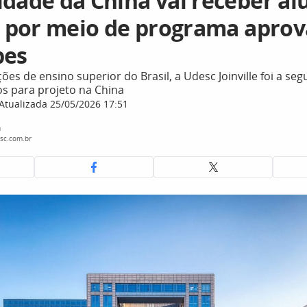
idade da China vai receber al
le por meio de programa apro
pes
ições de ensino superior do Brasil, a Udesc Joinville foi a s
s para projeto na China
Atualizada 25/05/2026 17:51
a
sc.com.br