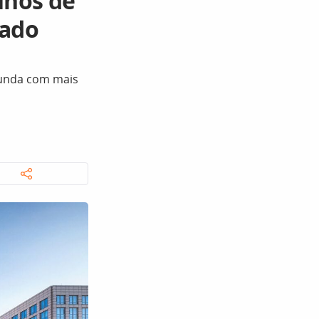
unos de
vado
egunda com mais