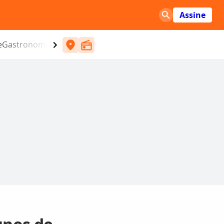
Assine
e
Gastronomia
Entretenimento
CBN
Atlântida SC