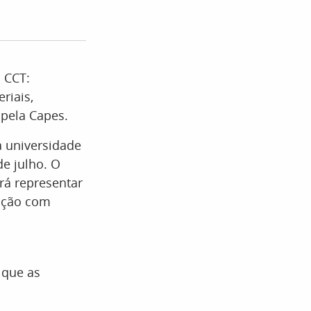
 CCT:
riais,
 pela Capes.
a universidade
de julho. O
rá representar
ração com
 que as