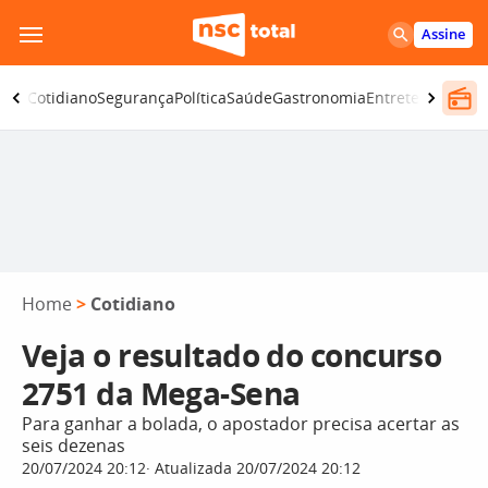
Pular
Assine
para
o
omia
Cotidiano
Segurança
Política
Saúde
Gastronomia
Entretenimento
conteúdo
Home
>
Cotidiano
Veja o resultado do concurso
2751 da Mega-Sena
Para ganhar a bolada, o apostador precisa acertar as
seis dezenas
20/07/2024 20:12
Atualizada 20/07/2024 20:12