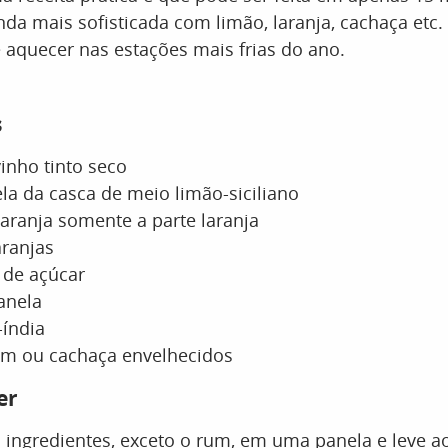
ainda mais sofisticada com limão, laranja, cachaça etc
 aquecer nas estações mais frias do ano.
s
inho tinto seco
la da casca de meio limão-siciliano
laranja somente a parte laranja
aranjas
 de açúcar
anela
-índia
um ou cachaça envelhecidos
er
s ingredientes, exceto o rum, em uma panela e leve a