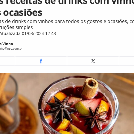
s receitas de drinks com vinh
s ocasiões
as de drinks com vinhos para todos os gostos e ocasiões, c
truções simples
Atualizada 01/03/2024 12:43
o Vinho
inho@nsc.com.br