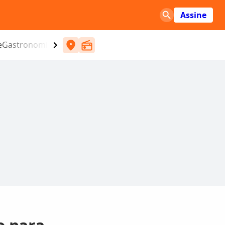
Assine
e
Gastronomia
Entretenimento
CBN
Atlântida SC