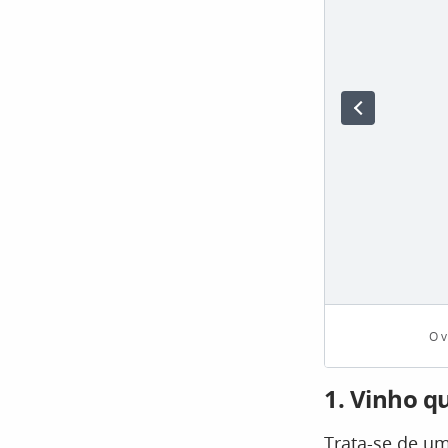
O v
1. Vinho q
Trata-se de um