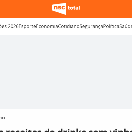
ções 2026
Esporte
Economia
Cotidiano
Segurança
Política
Saúd
no