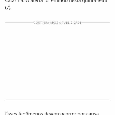
Catarina. O alerta foi emitido nesta quinta-feira
(7).
CONTINUA APÓS A PUBLICIDADE
Esses fenômenos devem ocorrer por causa