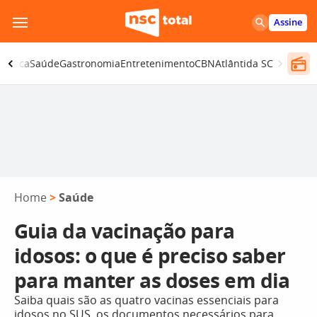
Pular
Assine
para
o
olítica
Saúde
Gastronomia
Entretenimento
CBN
Atlântida SC
conteúdo
Home
>
Saúde
Guia da vacinação para
idosos: o que é preciso saber
para manter as doses em dia
Saiba quais são as quatro vacinas essenciais para
idosos no SUS, os documentos necessários para