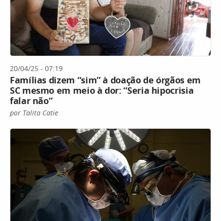
20/04/25 - 07:19
Famílias dizem “sim” à doação de órgãos em
SC mesmo em meio à dor: “Seria hipocrisia
falar não”
por Talita Catie