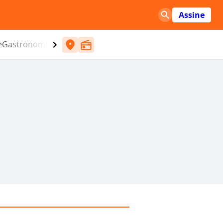
Assine
e
Gastronomia
Entretenimento
CBN
Atlântida SC