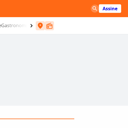
Assine
e
Gastronomia
Entretenimento
CBN
Atlântida SC