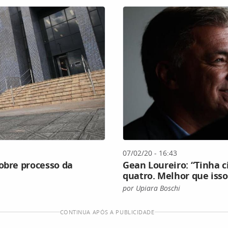
07/02/20 - 16:43
obre processo da
Gean Loureiro: “Tinha 
quatro. Melhor que isso
por Upiara Boschi
CONTINUA APÓS A PUBLICIDADE