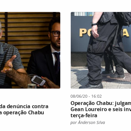
08/06/20 - 16:02
Operação Chabu: julga
da denúncia contra
Gean Loureiro e seis i
na operação Chabu
terça-feira
por Ânderson Silva