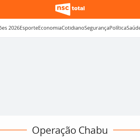
ções 2026
Esporte
Economia
Cotidiano
Segurança
Política
Saúd
Operação Chabu