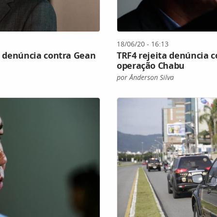
18/06/20 - 16:13
ta denúncia contra Gean
TRF4 rejeita denúncia 
operação Chabu
por Ânderson Silva