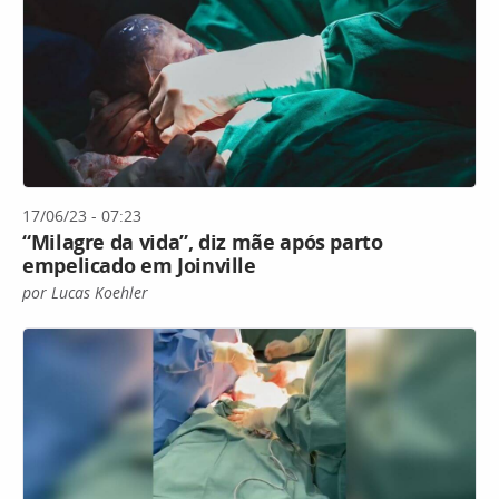
17/06/23 - 07:23
“Milagre da vida”, diz mãe após parto
empelicado em Joinville
por Lucas Koehler