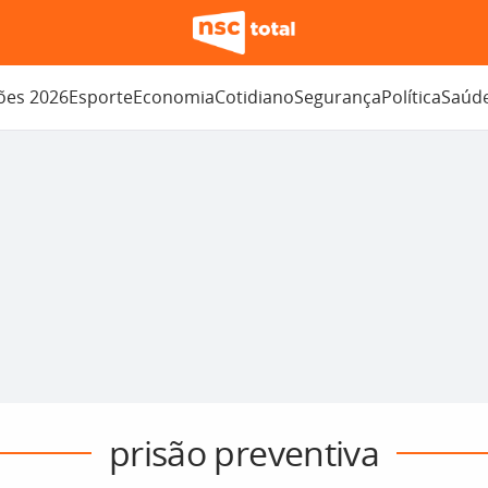
ções 2026
Esporte
Economia
Cotidiano
Segurança
Política
Saúd
prisão preventiva