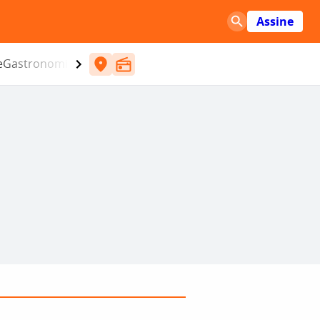
Assine
e
Gastronomia
Entretenimento
CBN
Atlântida SC