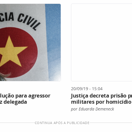
20/09/19 - 15:04
olução para agressor
Justiça decreta prisão p
iz delegada
militares por homicídi
por Eduarda Demeneck
CONTINUA APÓS A PUBLICIDADE