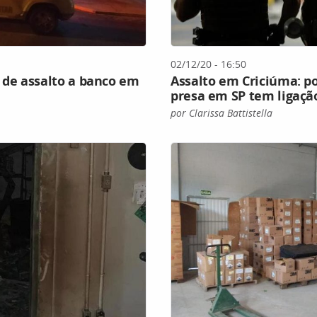
02/12/20 - 16:50
 de assalto a banco em
Assalto em Criciúma: po
presa em SP tem ligaçã
por Clarissa Battistella