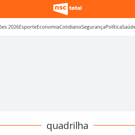
ções 2026
Esporte
Economia
Cotidiano
Segurança
Política
Saúd
quadrilha