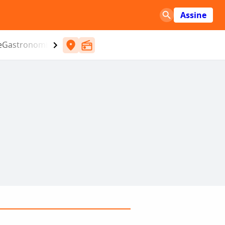
Assine
e
Gastronomia
Entretenimento
CBN
Atlântida SC