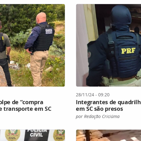
28/11/24 - 09:20
golpe de “compra
Integrantes de quadril
e transporte em SC
em SC são presos
por Redação Criciúma