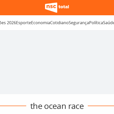
ções 2026
Esporte
Economia
Cotidiano
Segurança
Política
Saúd
the ocean race