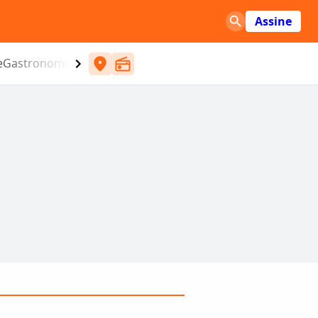
Assine
e
Gastronomia
Entretenimento
CBN
Atlântida SC