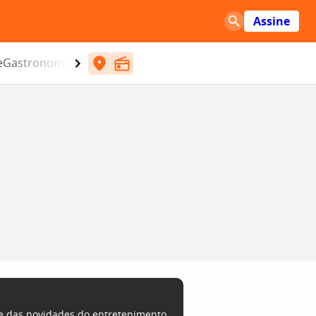
Assine
e
Gastronomia
Entretenimento
CBN
Atlântida SC
be das novidades do entretenimento,