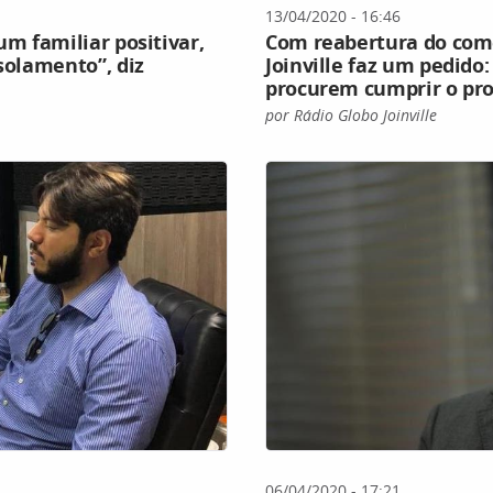
13/04/2020 - 16:46
um familiar positivar,
Com reabertura do comé
isolamento”, diz
Joinville faz um pedido:
procurem cumprir o pro
por Rádio Globo Joinville
06/04/2020 - 17:21