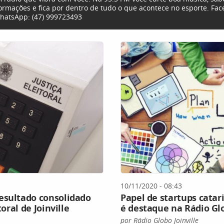
formações e fica por dentro de tudo o que acontece no esporte. Fa
hatsApp: (47) 999723493
10/11/2020 - 08:43
esultado consolidado
Papel de startups cata
toral de Joinville
é destaque na Rádio Glo
por Rádio Globo Joinville