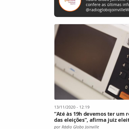
confere as últimas in
@radioglobojoinvilleW
13/11/2020 - 12:19
“Até às 19h devemos ter um r
das eleições”, afirma juiz elei
por Rádio Globo Joinville