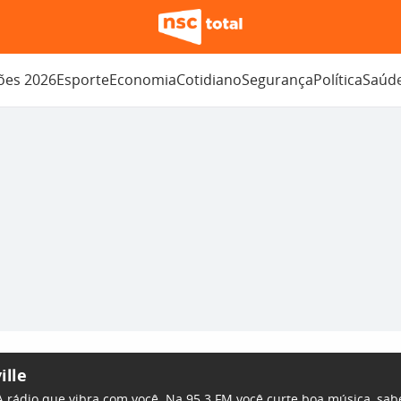
ções 2026
Esporte
Economia
Cotidiano
Segurança
Política
Saúd
ille
. A rádio que vibra com você. Na 95.3 FM você curte boa música, sa