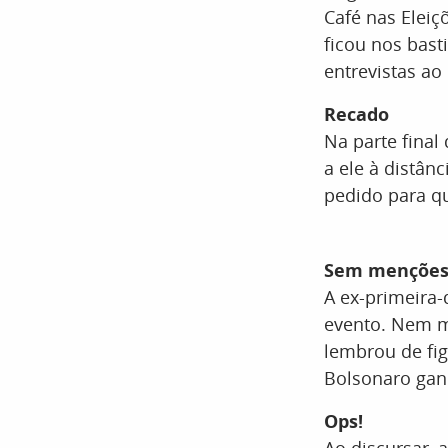
Café nas Eleiç
ficou nos bas
entrevistas ao 
Recado
Na parte final
a ele à distân
pedido para qu
Sem mençõe
A ex-primeira-
evento. Nem m
lembrou de fig
Bolsonaro ga
Ops!