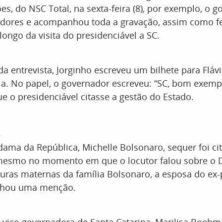
ões, do NSC Total, na sexta-feira (8), por exemplo, o 
tidores e acompanhou toda a gravação, assim como f
longo da visita do presidenciável a SC.
 da entrevista, Jorginho escreveu um bilhete para Flá
cia. No papel, o governador escreveu: “SC, bom exem
e o presidenciável citasse a gestão do Estado.
s
dama da República, Michelle Bolsonaro, sequer foi ci
esmo no momento em que o locutor falou sobre o D
uras maternas da família Bolsonaro, a esposa do ex-p
nhou uma menção.