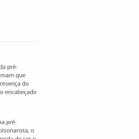
da pré-
timam que
presença do
eto encabeçado
a pré-
lsonarista, o
rida de ser o