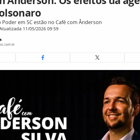
m Ânderson: Os efeitos da ag
Bolsonaro
o Poder em SC estão no Café com Ânderson
Atualizada 11/05/2026 09:59
a
sc.com.br