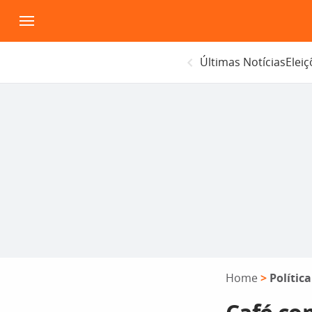
Pular
para
o
Últimas Notícias
Elei
conteúdo
Home
>
Política