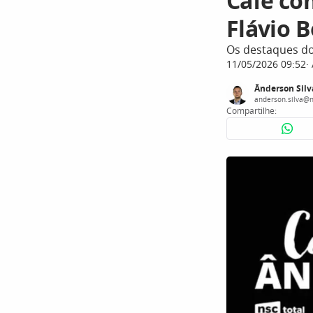
Café co
Flávio 
Os destaques d
11/05/2026 09:52
Ânderson Silv
anderson.silva@n
Compartilhe: