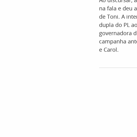
Ao discursar, 
na fala e deu 
de Toni. A int
dupla do PL ao
governadora de
campanha antec
e Carol.