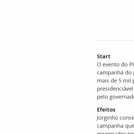
Start
O evento do PL
campanha do p
mais de 5 mil 
presidenciável
pelo governado
Efeitos
Jorginho cons
campanha que j
governador te