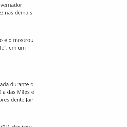
governador
ez nas demais
vio e o mostrou
plo”, em um
tada durante o
ia das Mães e
residente Jair