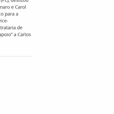
(PL), deslizou
naro e Carol
co para a
ice-
trataria de
apoio” a Carlos