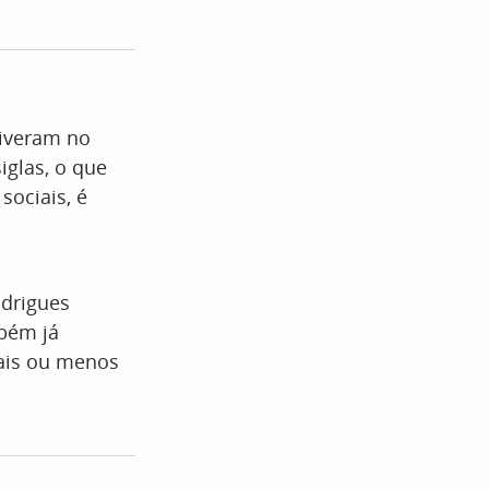
tiveram no
iglas, o que
sociais, é
odrigues
bém já
ais ou menos