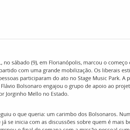
, no sábado (9), em Florianópolis, marcou o começo 
artido com uma grande mobilização. Os liberais es
pessoas participaram do ato no Stage Music Park. A 
 Flávio Bolsonaro engajou o grupo de apoio ao proj
r Jorginho Mello no Estado.
eguiu o que queria: um carimbo dos Bolsonaros. Num
á se inicia com as discussões sobre quem é mais bo
rminou o final de semana com a missão pessoal cump