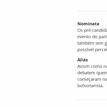
Nominata
Os pré-candid
evento do part
também tem ger
possível perce
Aliás
Assim como na 
debatem quem 
começaram na 
bolsonarista.