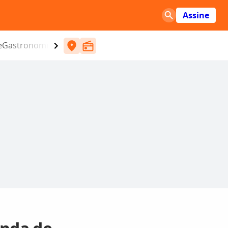
Assine
e
Gastronomia
Entretenimento
CBN
Atlântida SC