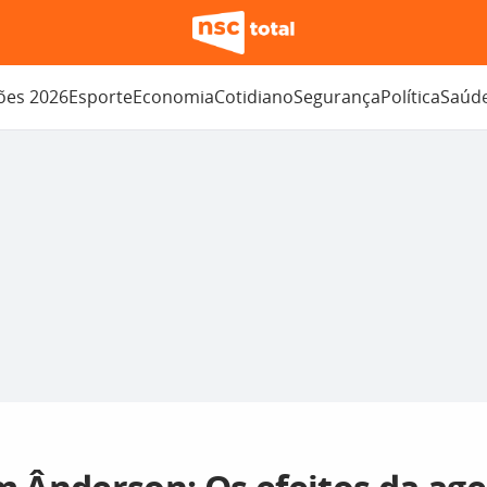
ções 2026
Esporte
Economia
Cotidiano
Segurança
Política
Saúd