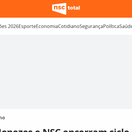
ções 2026
Esporte
Economia
Cotidiano
Segurança
Política
Saúd
no