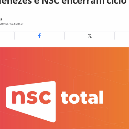
enezes e NSC encerram ciclo
s
somosnsc.com.br