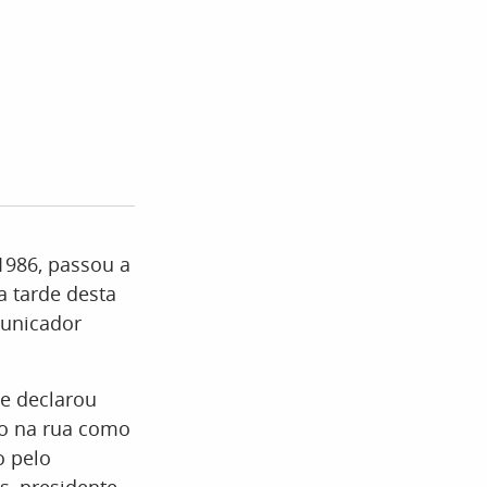
 1986, passou a
 tarde desta
municador
e declarou
do na rua como
o pelo