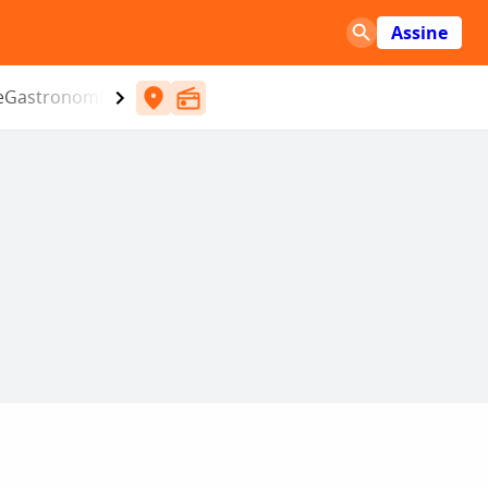
Assine
e
Gastronomia
Entretenimento
CBN
Atlântida SC