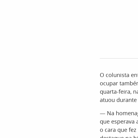
O colunista en
ocupar também
quarta-feira, 
atuou durante 
— Na homenage
que esperava 
o cara que fez