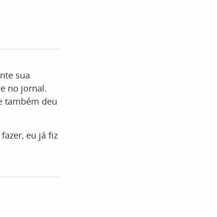
nte sua
e no jornal.
ue também deu
zer, eu já fiz