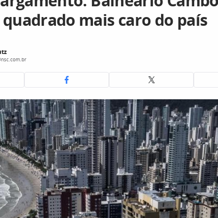
alargamento: Balneário Cambo
 quadrado mais caro do país
tz
nsc.com.br