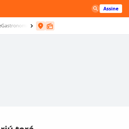
Assine
e
Gastronomia
Entretenimento
CBN
Atlântida SC