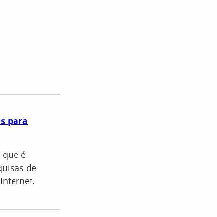
s para
, que é
quisas de
internet.