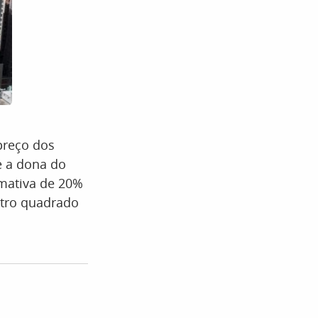
preço dos
e a dona do
imativa de 20%
etro quadrado