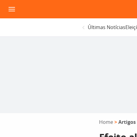
Pular
para
o
Últimas Notícias
Elei
conteúdo
Home
>
Artigos