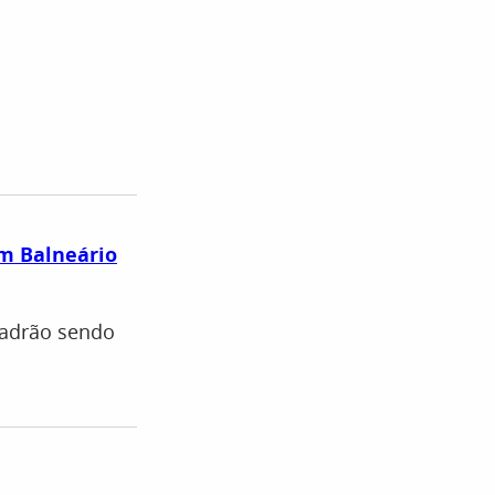
em Balneário
padrão sendo