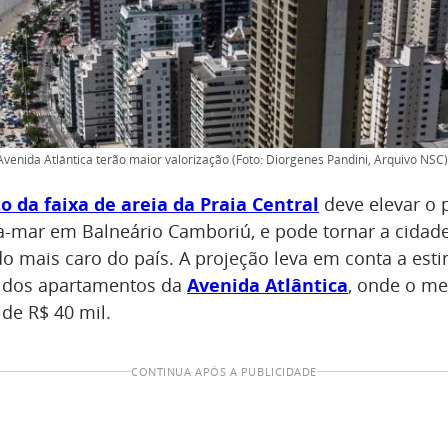
Avenida Atlântica terão maior valorização (Foto: Diorgenes Pandini, Arquivo NSC)
 da faixa de areia da Praia Central
deve elevar o 
ra-mar em Balneário Camboriú, e pode tornar a cidad
 mais caro do país. A projeção leva em conta a est
o dos apartamentos da
Avenida Atlântica
, onde o m
 de R$ 40 mil.
CONTINUA APÓS A PUBLICIDADE