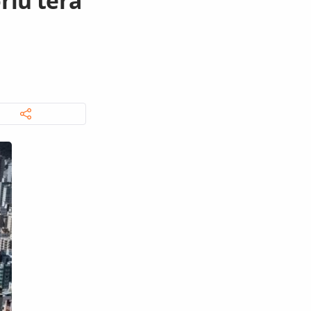
riú terá