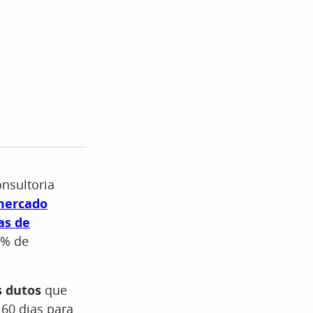
nsultoria
mercado
as de
6% de
 dutos
que
 60 dias para