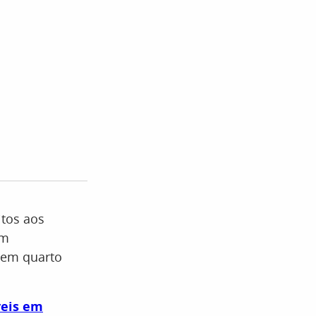
itos aos
em
 em quarto
veis em