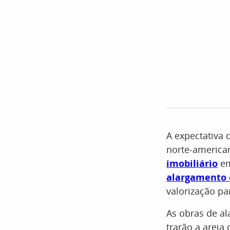
A expectativa
norte-american
imobiliário
em
alargamento e
valorização p
As obras de al
trarão a areia 