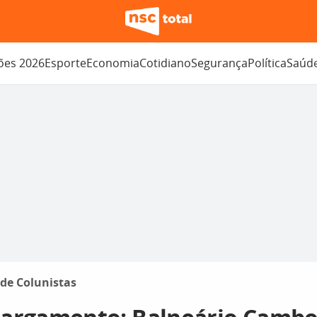
ções 2026
Esporte
Economia
Cotidiano
Segurança
Política
Saúd
 de Colunistas