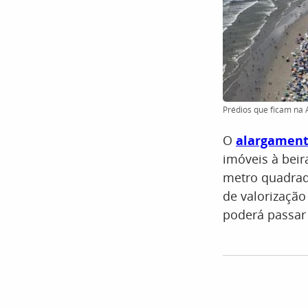
Prédios que ficam na 
O
alargamento
imóveis à bei
metro quadrado
de valorizaçã
poderá passar