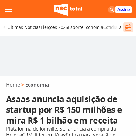
Pular
Assine
para
o
Últimas Notícias
Eleições 2026
Esporte
Economia
Cotidiano
Segur
conteúdo
Home
>
Economia
Asaas anuncia aquisição de
startup por R$ 150 milhões e
mira R$ 1 bilhão em receita
Plataforma de Joinville, SC, anuncia a compra da
HelenaCRM, líder em IA agêntica para geração e