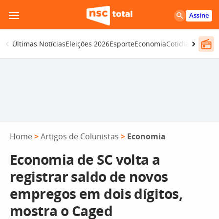
Pular
Assine
para
o
Últimas Notícias
Eleições 2026
Esporte
Economia
Cotidiano
Segur
conteúdo
Home
>
Artigos de Colunistas
>
Economia
Economia de SC volta a
registrar saldo de novos
empregos em dois dígitos,
mostra o Caged