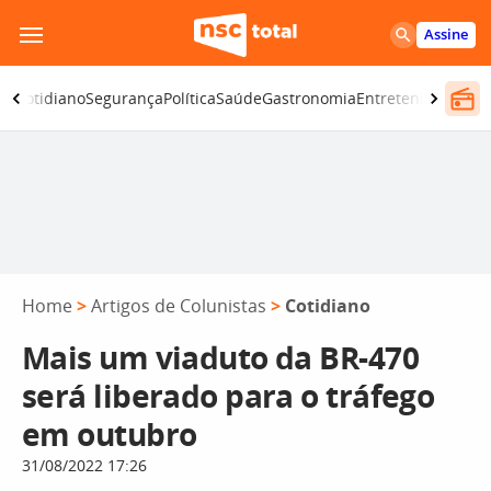
Pular
Assine
para
o
ia
Cotidiano
Segurança
Política
Saúde
Gastronomia
Entretenimento
C
conteúdo
Home
>
Artigos de Colunistas
>
Cotidiano
Mais um viaduto da BR-470
será liberado para o tráfego
em outubro
31/08/2022 17:26