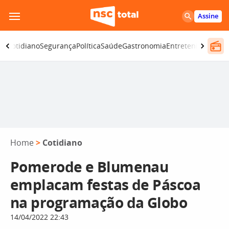
Pular
Assine
para
o
ia
Cotidiano
Segurança
Política
Saúde
Gastronomia
Entretenimento
C
conteúdo
Home
>
Cotidiano
Pomerode e Blumenau
emplacam festas de Páscoa
na programação da Globo
14/04/2022 22:43