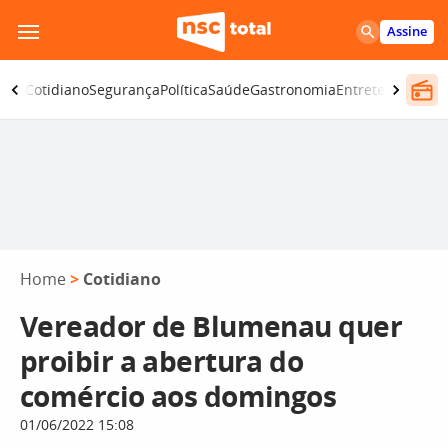
Pular
Assine
para
o
omia
Cotidiano
Segurança
Política
Saúde
Gastronomia
Entretenimento
conteúdo
Home
>
Cotidiano
Vereador de Blumenau quer
proibir a abertura do
comércio aos domingos
01/06/2022 15:08