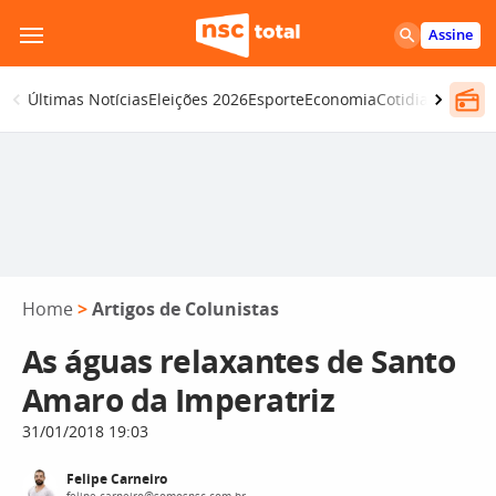
Pular
Assine
para
o
Últimas Notícias
Eleições 2026
Esporte
Economia
Cotidiano
Segur
conteúdo
Home
>
Artigos de Colunistas
As águas relaxantes de Santo
Amaro da Imperatriz
31/01/2018 19:03
Felipe Carneiro