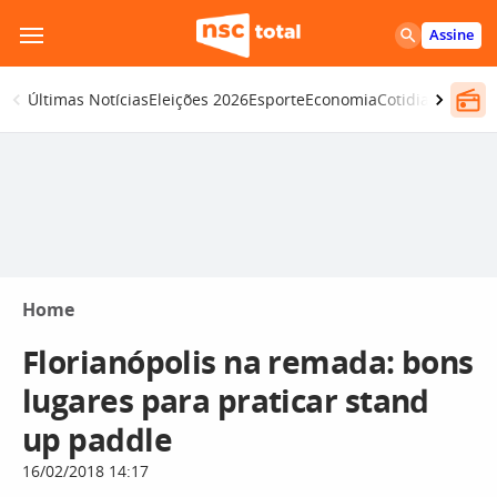
Pular
Assine
para
o
Últimas Notícias
Eleições 2026
Esporte
Economia
Cotidiano
Segur
conteúdo
Home
Florianópolis na remada: bons
lugares para praticar stand
up paddle
16/02/2018 14:17