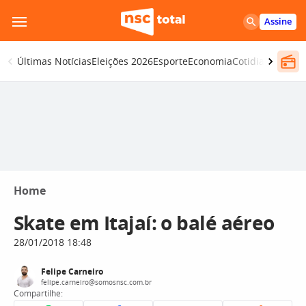
Pular
Assine
para
o
Últimas Notícias
Eleições 2026
Esporte
Economia
Cotidiano
Segur
conteúdo
Home
Skate em Itajaí: o balé aéreo
28/01/2018 18:48
Felipe Carneiro
felipe.carneiro@somosnsc.com.br
Compartilhe: