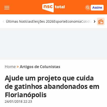
Pular
Assine
para
o
Últimas Notícias
Eleições 2026
Esporte
Economia
Cotidiano
Segur
conteúdo
Home
>
Artigos de Colunistas
Ajude um projeto que cuida
de gatinhos abandonados em
Florianópolis
24/01/2018 22:23