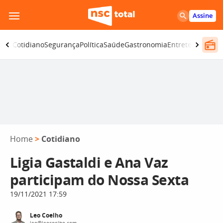
Pular
Assine
para
o
omia
Cotidiano
Segurança
Política
Saúde
Gastronomia
Entretenimento
conteúdo
Home
>
Cotidiano
Ligia Gastaldi e Ana Vaz
participam do Nossa Sexta
19/11/2021 17:59
Leo Coelho