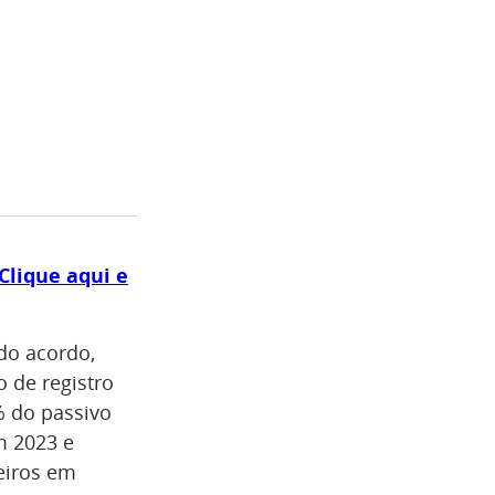
Clique aqui e
do acordo,
 de registro
% do passivo
m 2023 e
eiros em