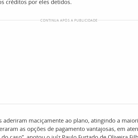
os créditos por eles detidos.
CONTINUA APÓS A PUBLICIDADE
s aderiram maciçamente ao plano, atingindo a maioria
eraram as opções de pagamento vantajosas, em aten
 do caso”, anotou o juíz Paulo Furtado de Oliveira Filh