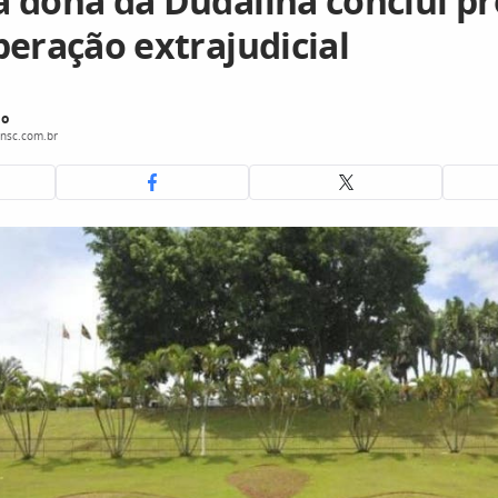
 dona da Dudalina conclui p
peração extrajudicial
do
nsc.com.br