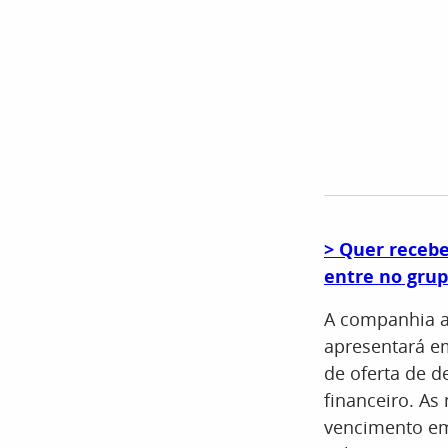
> Quer recebe
entre no grup
A companhia a
apresentará e
de oferta de d
financeiro. As
vencimento em