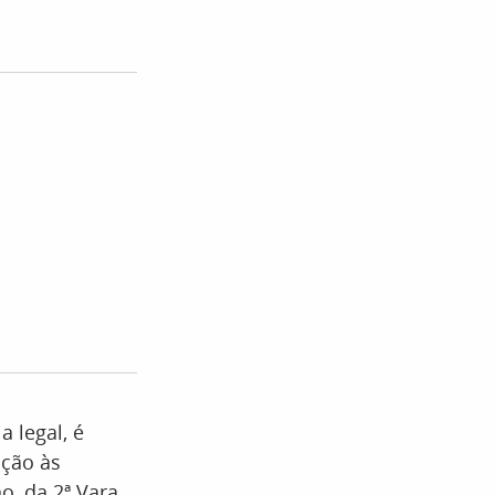
 legal, é
ção às
o, da 2ª Vara