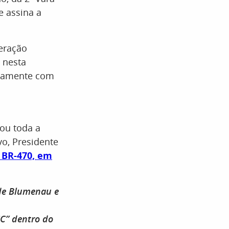
e assina a
eração
 nesta
etamente com
ou toda a
o, Presidente
 BR-470, em
 de Blumenau e
C” dentro do