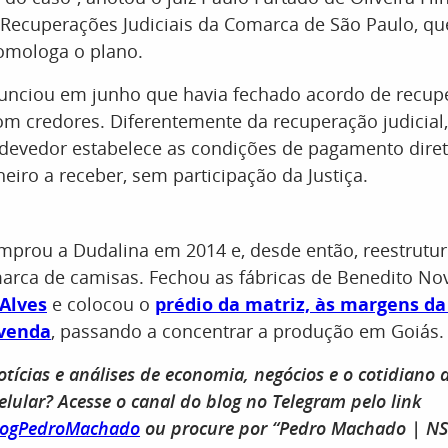
 Recuperações Judiciais da Comarca de São Paulo, qu
omologa o plano.
unciou em junho que havia fechado acordo de recup
com credores. Diferentemente da recuperação judicial,
devedor estabelece as condições de pagamento dir
iro a receber, sem participação da Justiça.
mprou a Dudalina em 2014 e, desde então, reestrutur
arca de camisas. Fechou as fábricas de Benedito Nov
 Alves
e colocou o
prédio da matriz, às margens da
venda
, passando a concentrar a produção em Goiás.
otícias e análises de economia, negócios e o cotidiano
elular? Acesse o canal do blog no Telegram pelo link
BlogPedroMachado
ou procure por “Pedro Machado | NS