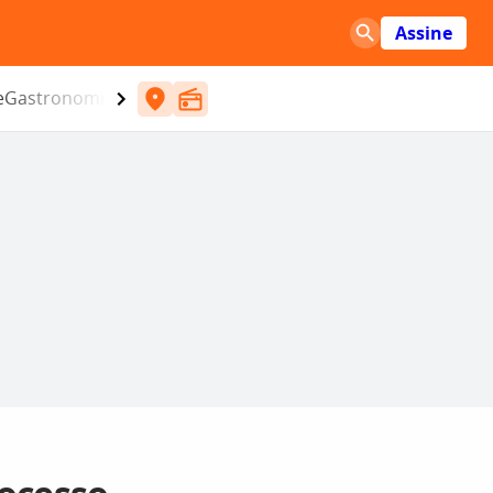
Assine
e
Gastronomia
Entretenimento
CBN
Atlântida SC