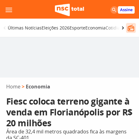
Pular
Assine
para
o
Últimas Notícias
Eleições 2026
Esporte
Economia
Cotidiano
Segur
conteúdo
Home
>
Economia
Fiesc coloca terreno gigante à
venda em Florianópolis por R$
20 milhões
Área de 32,4 mil metros quadrados fica às margens
da SC-401