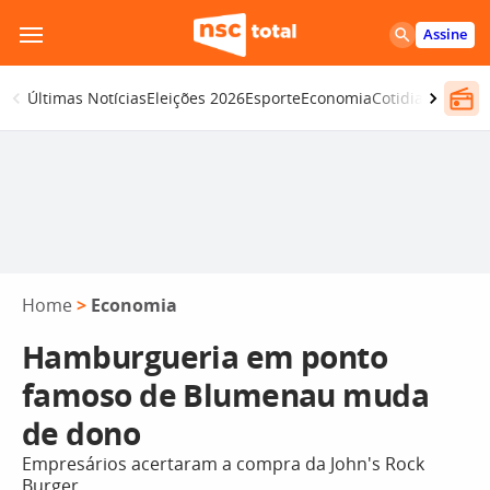
Pular
Assine
para
o
Últimas Notícias
Eleições 2026
Esporte
Economia
Cotidiano
Segur
conteúdo
Home
>
Economia
Hamburgueria em ponto
famoso de Blumenau muda
de dono
Empresários acertaram a compra da John's Rock
Burger