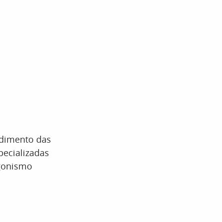
ndimento das
pecializadas
agonismo