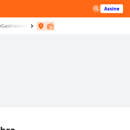
Assine
e
Gastronomia
Entretenimento
CBN
Atlântida SC