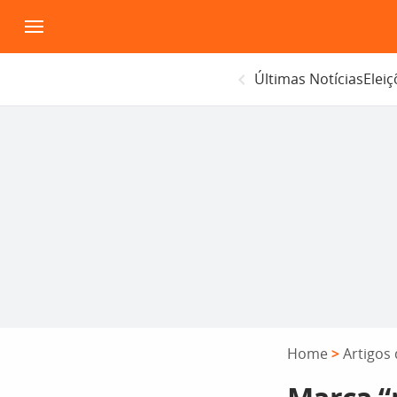
Pular
para
o
Últimas Notícias
Elei
conteúdo
Home
>
Artigos 