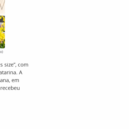
o)
s size”, com
tarina. A
mana, em
 recebeu