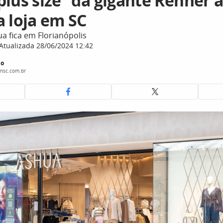
plus size” da gigante Renner 
a loja em SC
a fica em Florianópolis
Atualizada 28/06/2024 12:42
do
nsc.com.br