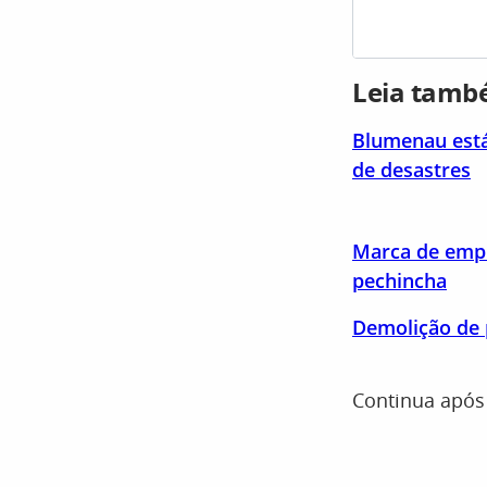
Leia tam
Blumenau está 
de desastres
Marca de empr
pechincha
Demolição de 
Continua após