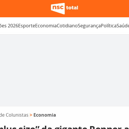
ções 2026
Esporte
Economia
Cotidiano
Segurança
Política
Saúd
de Colunistas
>
Economia