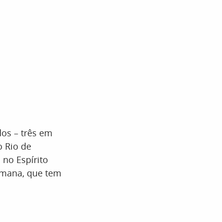
dos – três em
o Rio de
no Espírito
omana, que tem