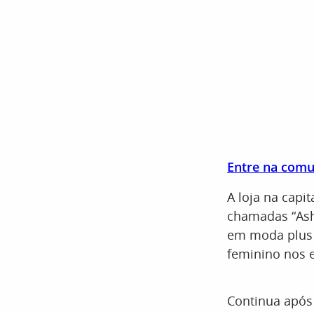
Entre na comu
A loja na capi
chamadas “Ash
em moda plus 
feminino nos e
Continua após