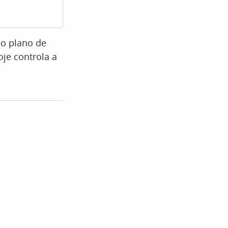
Foto: Patrick
ao plano de
je controla a