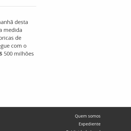
manhã desta
e a medida
bricas de
segue com o
R$ 500 milhões
Quem somos
Expediente