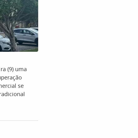
ira (9) uma
cuperação
ercial se
radicional