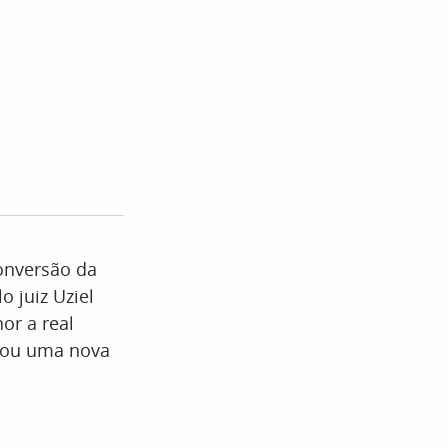
onversão da
o juiz Uziel
or a real
izou uma nova