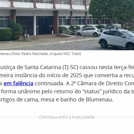
menau (Foto: Pedro Machado, Arquivo NSC Total)
ustiça de Santa Catarina (TJ-SC) cassou nesta terça-fe
meira instância do início de 2025 que convertia a re
ka
em falência
continuada. A 2ª Câmara de Direito Com
forma unânime pelo retorno do “status” jurídico da t
 artigos de cama, mesa e banho de Blumenau.
CONTINUA APÓS A PUBLICIDADE