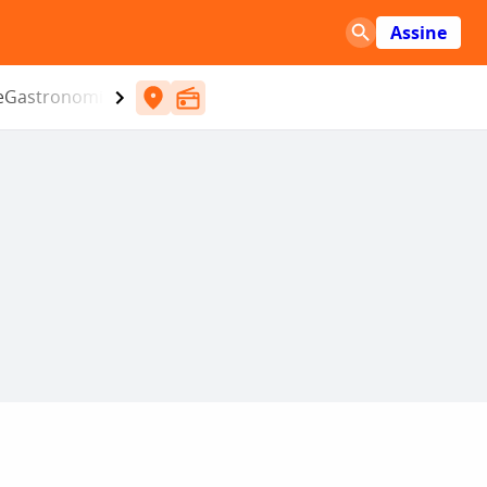
Assine
e
Gastronomia
Entretenimento
CBN
Atlântida SC