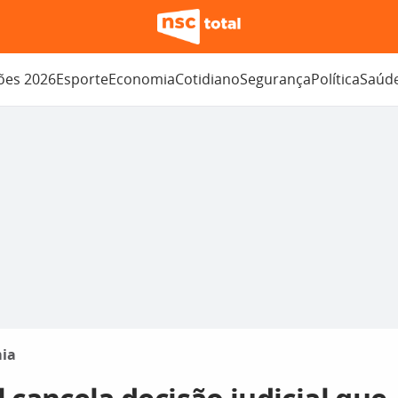
ções 2026
Esporte
Economia
Cotidiano
Segurança
Política
Saúd
ia