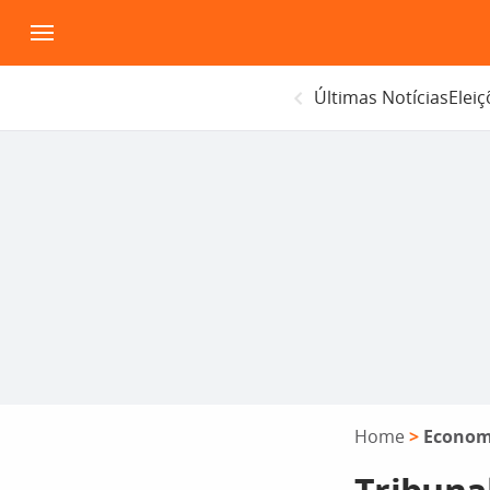
Pular
para
o
Últimas Notícias
Elei
conteúdo
Home
>
Econom