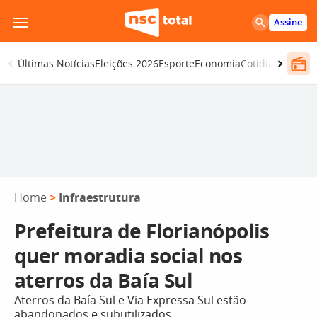
Pular
Assine
para
o
Últimas Notícias
Eleições 2026
Esporte
Economia
Cotidiano
Segur
conteúdo
Home
>
Infraestrutura
Prefeitura de Florianópolis
quer moradia social nos
aterros da Baía Sul
Aterros da Baía Sul e Via Expressa Sul estão
abandonados e subutilizados