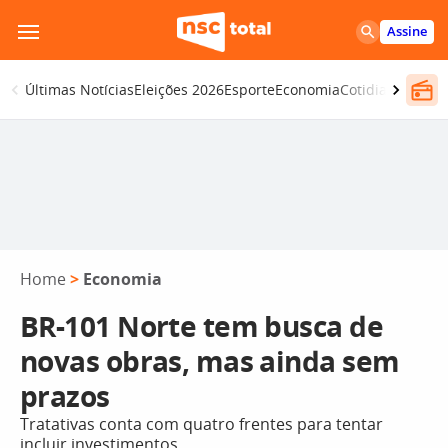
Pular
Assine
para
o
Últimas Notícias
Eleições 2026
Esporte
Economia
Cotidiano
Segur
conteúdo
Home
>
Economia
BR-101 Norte tem busca de
novas obras, mas ainda sem
prazos
Tratativas conta com quatro frentes para tentar
incluir investimentos