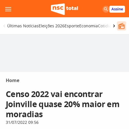
Pular
Assine
para
o
Últimas Notícias
Eleições 2026
Esporte
Economia
Cotidiano
Segur
conteúdo
Home
Censo 2022 vai encontrar
Joinville quase 20% maior em
moradias
31/07/2022 09:56