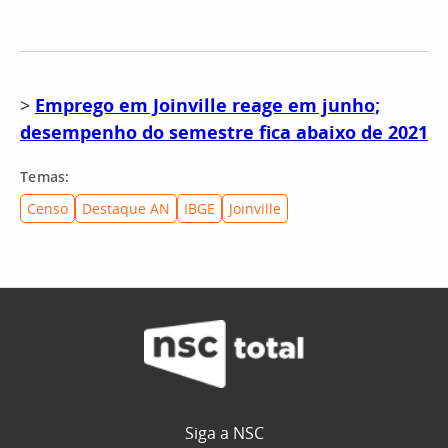
>
Emprego em Joinville reage em junho;
desempenho do semestre fica abaixo de 2021
Temas:
Censo
Destaque AN
IBGE
Joinville
Siga a NSC