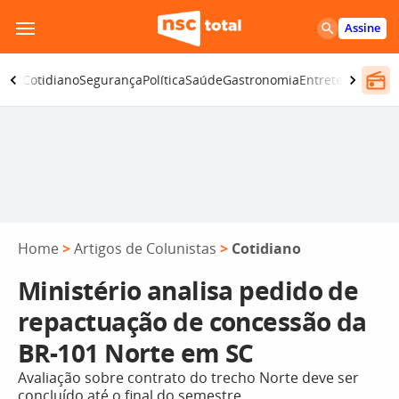
Pular
Assine
para
o
omia
Cotidiano
Segurança
Política
Saúde
Gastronomia
Entretenimento
conteúdo
Home
>
Artigos de Colunistas
>
Cotidiano
Ministério analisa pedido de
repactuação de concessão da
BR-101 Norte em SC
Avaliação sobre contrato do trecho Norte deve ser
concluído até o final do semestre