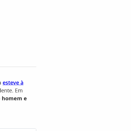
za
esteve à
dente. Em
o homem e