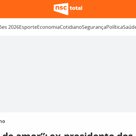
ções 2026
Esporte
Economia
Cotidiano
Segurança
Política
Saúd
no