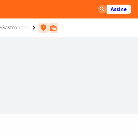
Assine
e
Gastronomia
Entretenimento
CBN
Atlântida SC