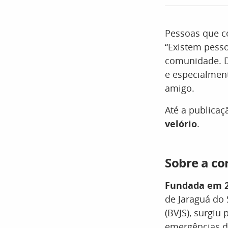
Pessoas que c
“Existem pess
comunidade. D
e especialmen
amigo.
Até a publicaç
velório
.
Sobre a co
Fundada em 2
de Jaraguá do
(BVJS), surgiu
emergências d