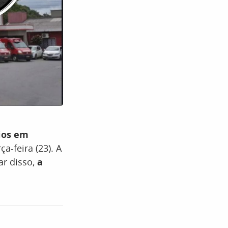
ios em
a-feira (23). A
ar disso,
a