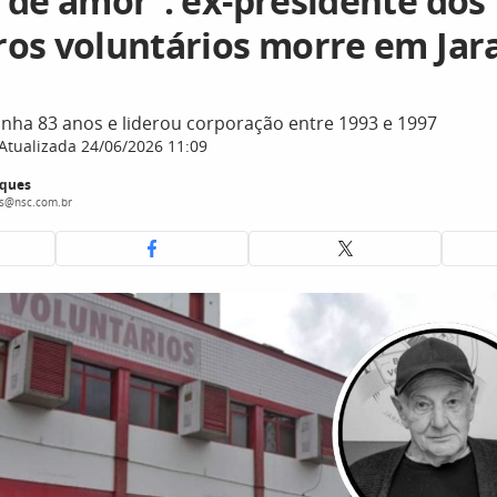
 de amor”: ex-presidente dos
os voluntários morre em Jar
inha 83 anos e liderou corporação entre 1993 e 1997
Atualizada 24/06/2026 11:09
ques
s@nsc.com.br