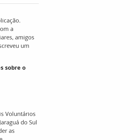
licação.
com a
ares, amigos
escreveu um
s sobre o
is Voluntários
Jaraguá do Sul
der as
e.