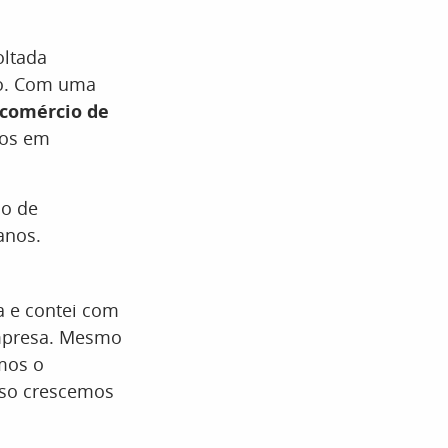
oltada
ão. Com uma
 comércio de
tos em
.
do de
anos.
a e contei com
empresa. Mesmo
mos o
sso crescemos