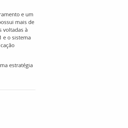
uramento e um
possui mais de
s voltadas à
1 e o sistema
icação
uma estratégia