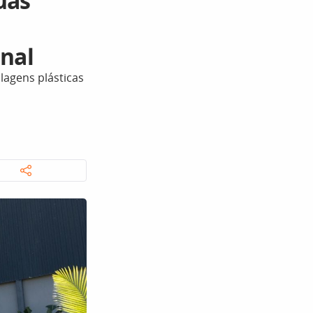
uas
onal
lagens plásticas