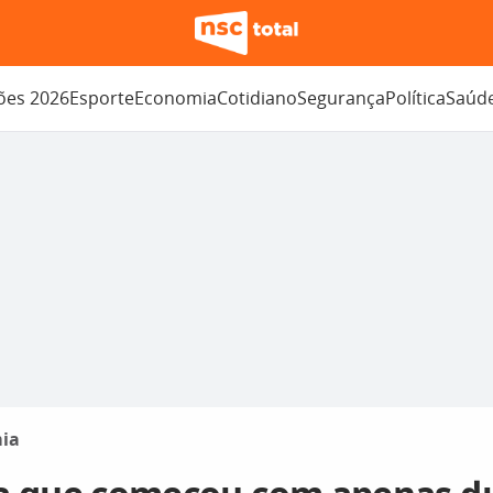
ções 2026
Esporte
Economia
Cotidiano
Segurança
Política
Saúd
ia