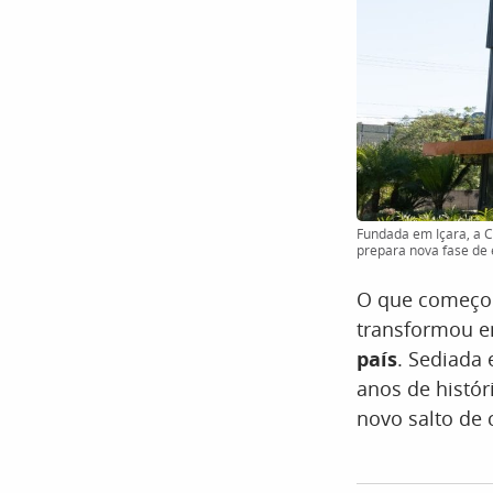
Fundada em Içara, a C
prepara nova fase de
O que começou
transformou 
país
. Sediada 
anos de histór
novo salto de 