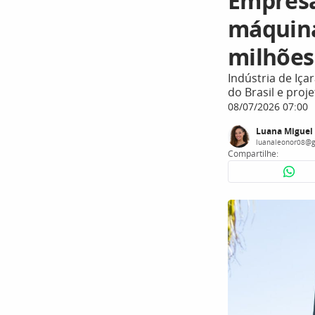
Empresa
máquina
milhões
Indústria de Iça
do Brasil e proj
08/07/2026 07:00
Luana Miguel
luanaleonor08@g
Compartilhe: