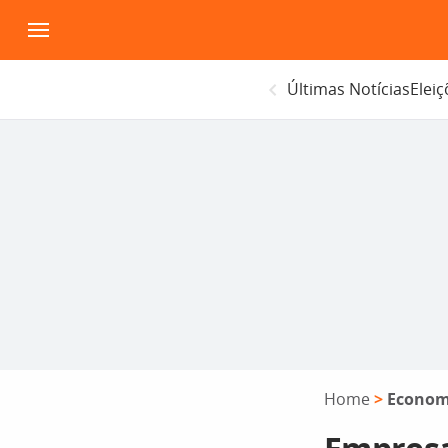
Pular
para
o
Últimas Notícias
Elei
conteúdo
Home
>
Econom