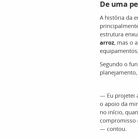
De uma pe
A história da
principalment
estrutura enxu
arroz
, mas o 
equipamentos, 
Segundo o fund
planejamento,
— Eu projetei
o apoio da mi
no início, qu
compromisso de
— contou.