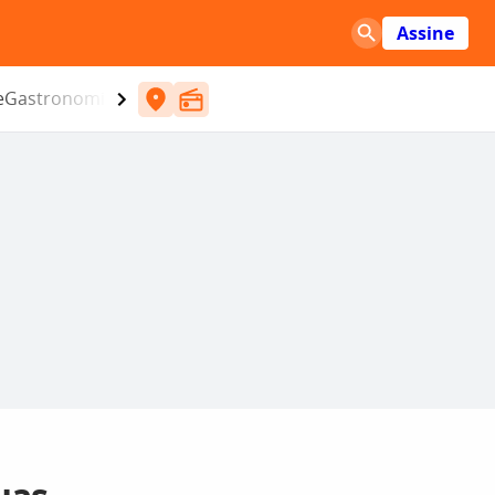
Assine
e
Gastronomia
Entretenimento
CBN
Atlântida SC