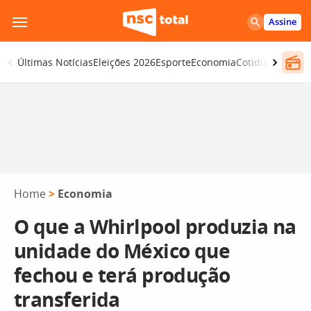
Pular
Assine
para
o
Últimas Notícias
Eleições 2026
Esporte
Economia
Cotidiano
Segur
conteúdo
Home
>
Economia
O que a Whirlpool produzia na
unidade do México que
fechou e terá produção
transferida