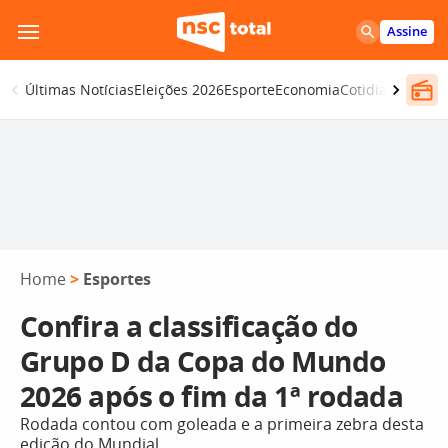
Pular
Assine
para
o
Últimas Notícias
Eleições 2026
Esporte
Economia
Cotidiano
Segur
conteúdo
Home
>
Esportes
Confira a classificação do
Grupo D da Copa do Mundo
2026 após o fim da 1ª rodada
Rodada contou com goleada e a primeira zebra desta
edição do Mundial