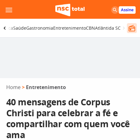
Pular
Assine
para
o
olítica
Saúde
Gastronomia
Entretenimento
CBN
Atlântida SC
conteúdo
Home
>
Entretenimento
40 mensagens de Corpus
Christi para celebrar a fé e
compartilhar com quem você
ama