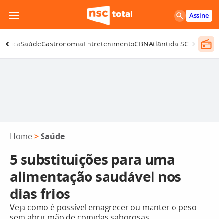
Pular
Assine
para
o
olítica
Saúde
Gastronomia
Entretenimento
CBN
Atlântida SC
conteúdo
Home
>
Saúde
5 substituições para uma
alimentação saudável nos
dias frios
Veja como é possível emagrecer ou manter o peso
sem abrir mão de comidas saborosas