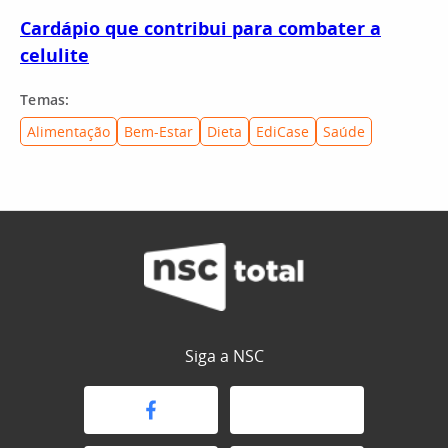
Cardápio que contribui para combater a
celulite
Temas:
Alimentação
Bem-Estar
Dieta
EdiCase
Saúde
Siga a NSC