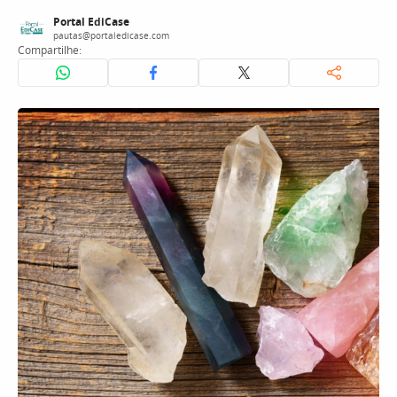
Portal EdiCase
pautas@portaledicase.com
Compartilhe: