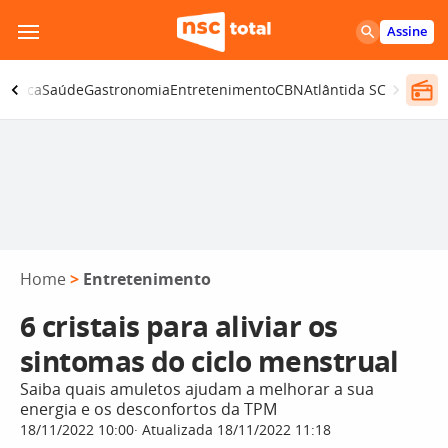
Pular
Assine
para
o
olítica
Saúde
Gastronomia
Entretenimento
CBN
Atlântida SC
conteúdo
Home
>
Entretenimento
6 cristais para aliviar os
sintomas do ciclo menstrual
Saiba quais amuletos ajudam a melhorar a sua
energia e os desconfortos da TPM
18/11/2022 10:00
Atualizada 18/11/2022 11:18