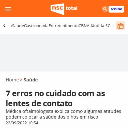
Pular
Assine
para
o
olítica
Saúde
Gastronomia
Entretenimento
CBN
Atlântida SC
conteúdo
Home
>
Saúde
7 erros no cuidado com as
lentes de contato
Médica oftalmologista explica como algumas atitudes
podem colocar a saúde dos olhos em risco
22/09/2022 10:54