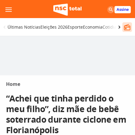
Pular
Assine
para
o
Últimas Notícias
Eleições 2026
Esporte
Economia
Cotidiano
Segur
conteúdo
Home
“Achei que tinha perdido o
meu filho”, diz mãe de bebê
soterrado durante ciclone em
Florianópolis