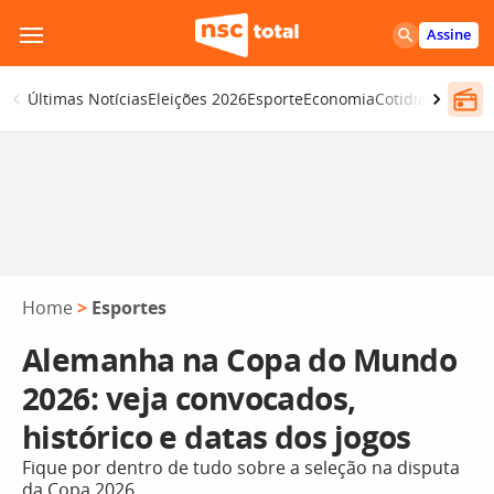
Pular
Assine
para
o
Últimas Notícias
Eleições 2026
Esporte
Economia
Cotidiano
Segur
conteúdo
Home
>
Esportes
Alemanha na Copa do Mundo
2026: veja convocados,
histórico e datas dos jogos
Fique por dentro de tudo sobre a seleção na disputa
da Copa 2026