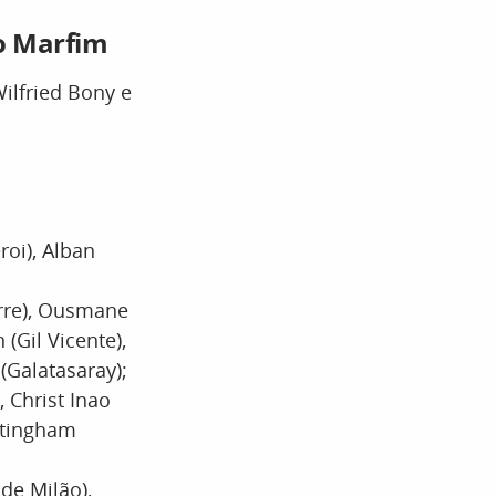
do Marfim
ilfried Bony e
oi), Alban
rre), Ousmane
(Gil Vicente),
(Galatasaray);
, Christ Inao
ottingham
de Milão),