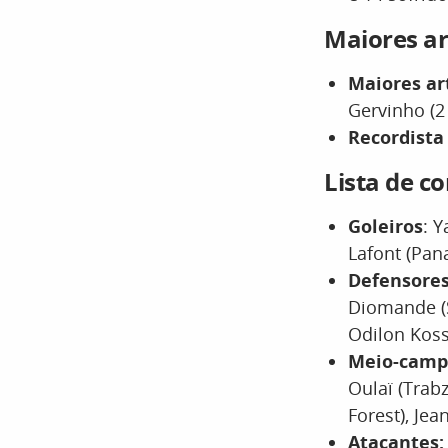
Maiores ar
Maiores ar
Gervinho (2
Recordista 
Lista de c
Goleiros
: 
Lafont (Pan
Defensores
Diomande (S
Odilon Koss
Meio-campi
Oulaï (Trab
Forest), Jea
Atacantes: