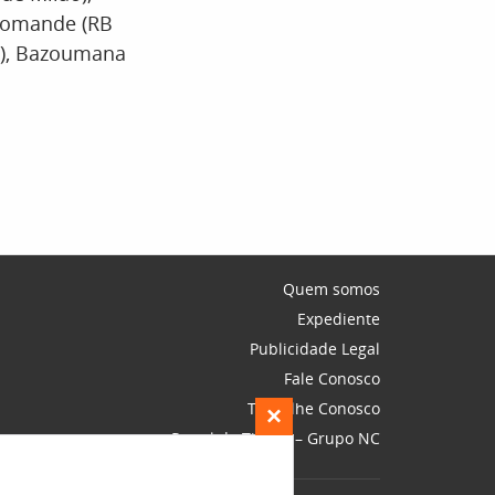
Diomande (RB
al), Bazoumana
Quem somos
Expediente
Publicidade Legal
Fale Conosco
Trabalhe Conosco
×
Portal do Titular – Grupo NC