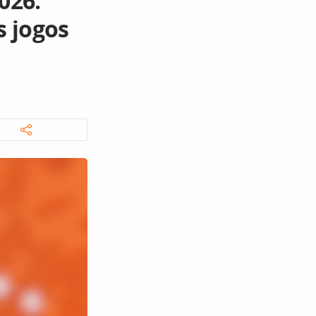
026:
s jogos