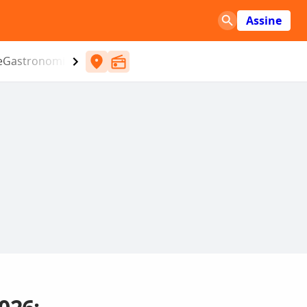
Assine
e
Gastronomia
Entretenimento
CBN
Atlântida SC