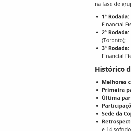
na fase de grup
1ª Rodada:
Financial Fie
2ª Rodada:
(Toronto);
3ª Rodada:
Financial Fie
Histórico 
Melhores 
Primeira p
Última par
Participaçõ
Sede da Co
Retrospect
e 14 sofrido