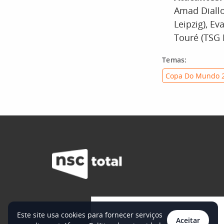
Amad Diallo
Leipzig), E
Touré (TSG 
Temas:
Copa Do Mundo 
Este site usa cookies para fornecer serviços
Aceitar