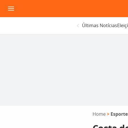
Pular
para
o
Últimas Notícias
Elei
conteúdo
Home
>
Esporte