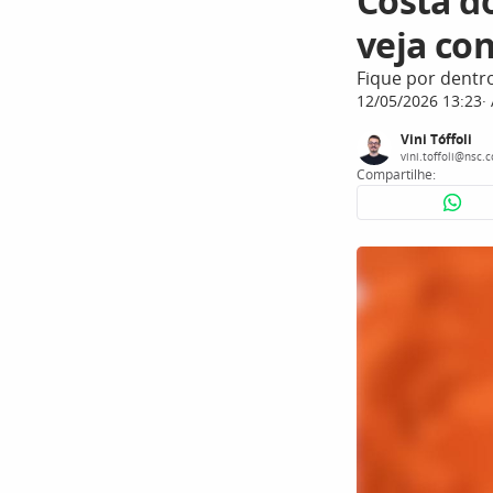
Costa d
veja con
Fique por dentr
12/05/2026 13:23
Vini Tóffoli
vini.toffoli@nsc.
Compartilhe: