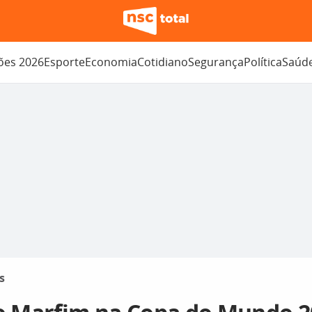
ções 2026
Esporte
Economia
Cotidiano
Segurança
Política
Saúd
s