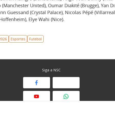
 (Manchester United), Oumar Diakité (Brugge), Yan 
vann Guessand (Crystal Palace), Nicolas Pépé (Villarre
Hoffenheim), Elye Wahi (Nice).
2026
Esportes
Futebol
Siga a NSC