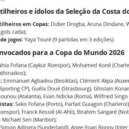
tilheiros e ídolos da Seleção da Costa 
tilheiros em Copas:
Didier Drogba, Aruna Dindane, W
 gols cada);
de jogos:
Yaya Touré (9 partidas em 3 edições).
onvocados para a Copa do Mundo 2026
Yahia Fofana (Caykur Rizespor), Mohamed Koné (Charler
athinaikos);
:
Emmanuel Agbadou (Besiktas), Clément Akpa (Auxe
porting CP), Guéla Doué (Strasbourg), Ghislain Konan 
ounou (Atalanta), Evan Ndicka (Roma), Wilfried Singo 
stas:
Seko Fofana (Porto), Parfait Guiagon (Charleroi)
zonspor), Franck Kessié (Al-Ahli), Ibrahim Sangaré (N
n Michaël Seri (Maribor);
Simon Adingra (Sunderland), Ange-Yoan Bonny (Inter 