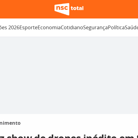
ções 2026
Esporte
Economia
Cotidiano
Segurança
Política
Saúd
enimento