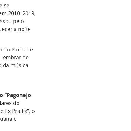
e se
em 2010, 2019,
assou pelo
ecer a noite
ta do Pinhão e
ê Lembrar de
o da música
do “Pagonejo
lares do
e Ex Pra Ex”, o
auana e