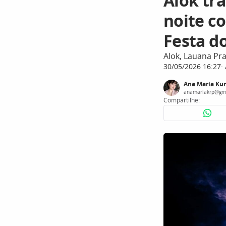
Alok tr
noite c
Festa d
Alok, Lauana Pr
30/05/2026 16:27
Ana Maria Ku
anamariakrp@gm
Compartilhe: