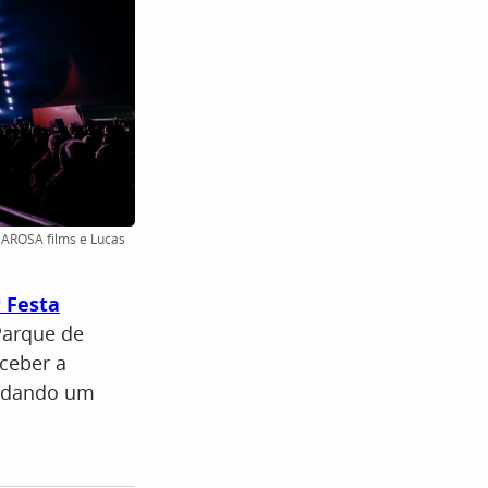
DAROSA films e Lucas
ª Festa
Parque de
eceber a
radando um