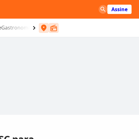
Assine
e
Gastronomia
Entretenimento
CBN
Atlântida SC