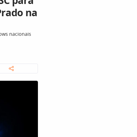
SC para
Prado na
hows nacionais