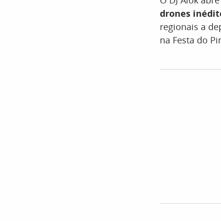
O DJ Alok abre
drones inédit
regionais a de
na Festa do Pi