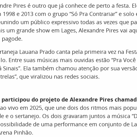
ndre Pires é outro que já conhece de perto a festa. El
1998 e 2013 com o grupo “Só Pra Contrariar” e solo 
eunindo um público expressivo todas as vezes que p
is um grande show em Lages, Alexandre Pires vai aqu
o pagode.
ertaneja Lauana Prado canta pela primeira vez na Fes
lo. Entre suas músicas mais ouvidas estão “Pra Voc
á Sinais”. Ela também chamou atenção por sua versã
trelas”, que viralizou nas redes sociais.
 participou do projeto de Alexandre Pires chama
 ao vivo em 2025, que une dois dos ritmos mais popu
de e o sertanejo. Os dois gravaram juntos a música “D
possibilidade de uma performance em conjunto de L
Arena Pinhão.