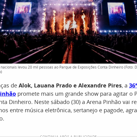
 nacionais levou 20 mil pessoas ao Parque de Exposições Conta Dinheiro (Foto: 
o)
nças de
Alok, Lauana Prado e Alexandre Pires
, a
36
Pinhão
promete mais um grande show para agitar o 
ta Dinheiro. Neste sábado (30) a Arena Pinhão vai r
mos entre música eletrônica, sertanejo e pagode, ag
o.
CONTINUA APÓS A PUBLICIDADE