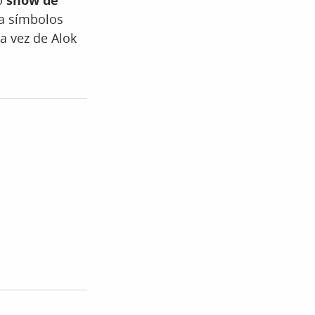
 o
show de
a símbolos
a vez de Alok