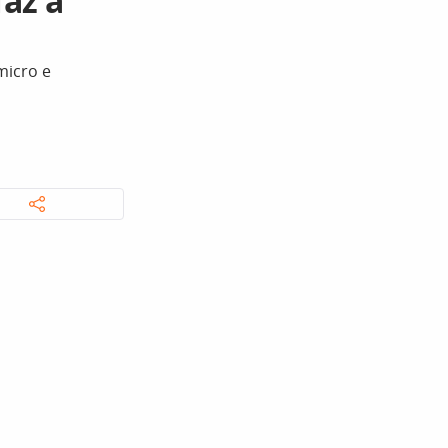
az a
micro e