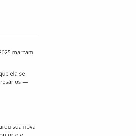
 2025 marcam
que ela se
presários —
urou sua nova
onforto e