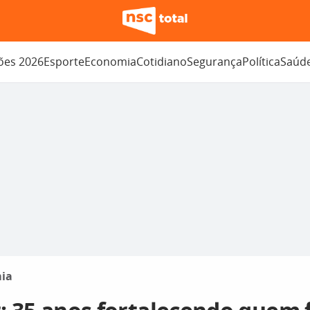
ções 2026
Esporte
Economia
Cotidiano
Segurança
Política
Saúd
ia