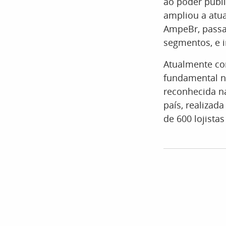
ao poder públi
ampliou a atua
AmpeBr, passa
segmentos, e 
Atualmente co
fundamental n
reconhecida n
país, realiza
de 600 lojistas