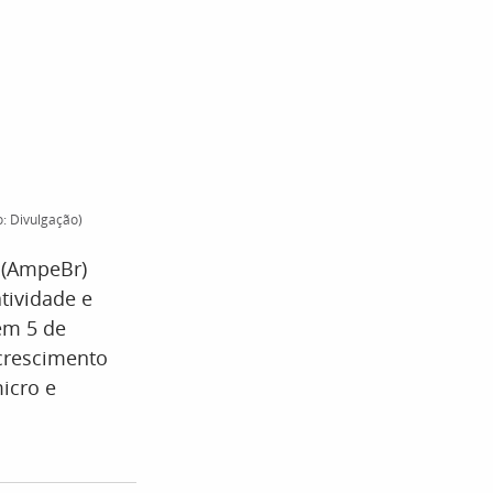
: Divulgação)
 (AmpeBr)
tividade e
em 5 de
crescimento
icro e